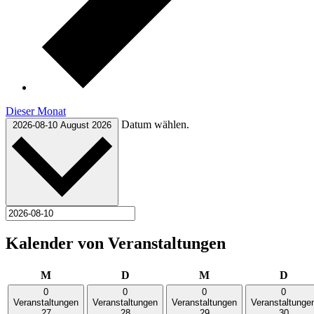
Dieser Monat
Datum wählen.
2026-08-10
August 2026
Kalender von Veranstaltungen
Montag
Dienstag
Mittwoch
Donn
M
D
M
D
0
0
0
0
Veranstaltungen
Veranstaltungen
Veranstaltungen
Veranstaltunge
27
28
29
30