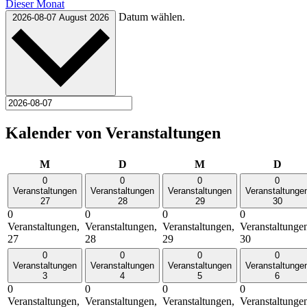
Dieser Monat
Datum wählen.
2026-08-07
August 2026
Kalender von Veranstaltungen
Montag
Dienstag
Mittwoch
Donn
M
D
M
D
0
0
0
0
Veranstaltungen
Veranstaltungen
Veranstaltungen
Veranstaltunge
27
28
29
30
0
0
0
0
Veranstaltungen,
Veranstaltungen,
Veranstaltungen,
Veranstaltunge
27
28
29
30
0
0
0
0
Veranstaltungen
Veranstaltungen
Veranstaltungen
Veranstaltunge
3
4
5
6
0
0
0
0
Veranstaltungen,
Veranstaltungen,
Veranstaltungen,
Veranstaltunge