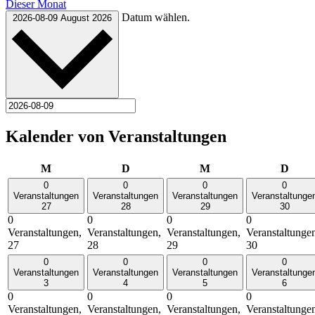
Dieser Monat
Datum wählen.
2026-08-09
August 2026
Kalender von Veranstaltungen
Montag
Dienstag
Mittwoch
Donn
M
D
M
D
0
0
0
0
Veranstaltungen
Veranstaltungen
Veranstaltungen
Veranstaltunge
27
28
29
30
0
0
0
0
Veranstaltungen,
Veranstaltungen,
Veranstaltungen,
Veranstaltunge
27
28
29
30
0
0
0
0
Veranstaltungen
Veranstaltungen
Veranstaltungen
Veranstaltunge
3
4
5
6
0
0
0
0
Veranstaltungen,
Veranstaltungen,
Veranstaltungen,
Veranstaltunge