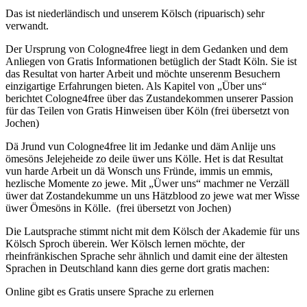
Das ist niederländisch und unserem Kölsch (ripuarisch) sehr
verwandt.
Der Ursprung von Cologne4free liegt in dem Gedanken und dem
Anliegen von Gratis Informationen betüglich der Stadt Köln. Sie ist
das Resultat von harter Arbeit und möchte unserenm Besuchern
einzigartige Erfahrungen bieten. Als Kapitel von „Über uns“
berichtet Cologne4free über das Zustandekommen unserer Passion
für das Teilen von Gratis Hinweisen über Köln (frei übersetzt von
Jochen)
Dä Jrund vun Cologne4free lit im Jedanke und däm Anlije uns
ömesöns Jelejeheide zo deile üwer uns Kölle. Het is dat Resultat
vun harde Arbeit un dä Wonsch uns Fründe, immis un emmis,
hezlische Momente zo jewe. Mit „Üwer uns“ machmer ne Verzäll
üwer dat Zostandekumme un uns Hätzblood zo jewe wat mer Wisse
üwer Ömesöns in Kölle. (frei übersetzt von Jochen)
Die Lautsprache stimmt nicht mit dem Kölsch der Akademie für uns
Kölsch Sproch überein. Wer Kölsch lernen möchte, der
rheinfränkischen Sprache sehr ähnlich und damit eine der ältesten
Sprachen in Deutschland kann dies gerne dort gratis machen:
Online gibt es Gratis unsere Sprache zu erlernen