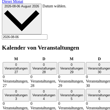
Dieser Monat
Datum wählen.
2026-08-06
August 2026
Kalender von Veranstaltungen
Montag
Dienstag
Mittwoch
Donn
M
D
M
D
0
0
0
0
Veranstaltungen
Veranstaltungen
Veranstaltungen
Veranstaltunge
27
28
29
30
0
0
0
0
Veranstaltungen,
Veranstaltungen,
Veranstaltungen,
Veranstaltunge
27
28
29
30
0
0
0
0
Veranstaltungen
Veranstaltungen
Veranstaltungen
Veranstaltunge
3
4
5
6
0
0
0
0
Veranstaltungen,
Veranstaltungen,
Veranstaltungen,
Veranstaltunge